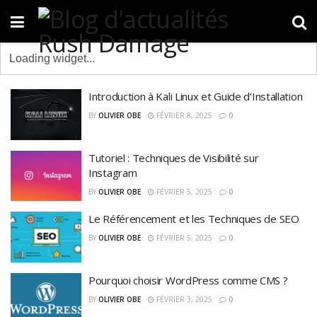
Introduction à Kali Linux et Guide d’Installation
BY
OLIVIER OBE
FÉVRIER 8, 2025
0
Tutoriel : Techniques de Visibilité sur
Instagram
BY
OLIVIER OBE
FÉVRIER 5, 2025
0
Le Référencement et les Techniques de SEO
BY
OLIVIER OBE
FÉVRIER 5, 2025
0
Pourquoi choisir WordPress comme CMS ?
BY
OLIVIER OBE
FÉVRIER 3, 2025
0