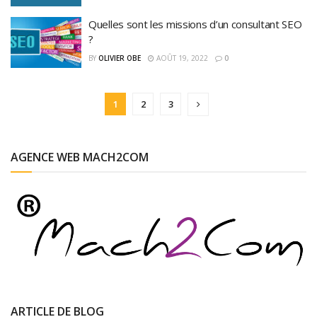
Quelles sont les missions d’un consultant SEO
?
BY
OLIVIER OBE
AOÛT 19, 2022
0
1
2
3
AGENCE WEB MACH2COM
ARTICLE DE BLOG