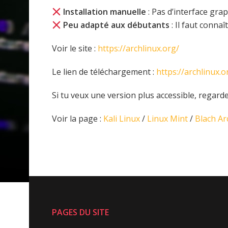
Installation manuelle
: Pas d’interface gra
Peu adapté aux débutants
: Il faut conn
Voir le site :
https://archlinux.org/
Le lien de téléchargement :
https://archlinux.
Si tu veux une version plus accessible, regard
Voir la page :
Kali Linux
/
Linux Mint
/
Blach Ar
PAGES DU SITE